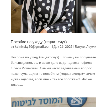
Пособие по уходу (кецват сиут)
от
kalnitsky80@gmail.com
|
Дек 26, 2023
|
Битуах Леуми
Пособие по уходу (кецват сиут) – почему вы получаете
больше денег, если ваше дело ведет адвокат офиса
Олеси Мошкович! Самый часто задаваемый вопрос
на консультациях по пособиям (кецват сиюди)– зачем
нужен адвокат, если мне и так все положено! Что же
такое,...