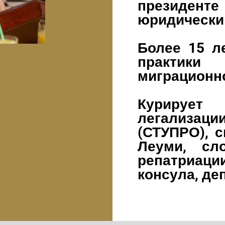
президенте
юридически
Более 15 л
практик
миграционно
Курируе
легализа
(СТУПРО), 
Леуми, сл
репатриа
консула, де