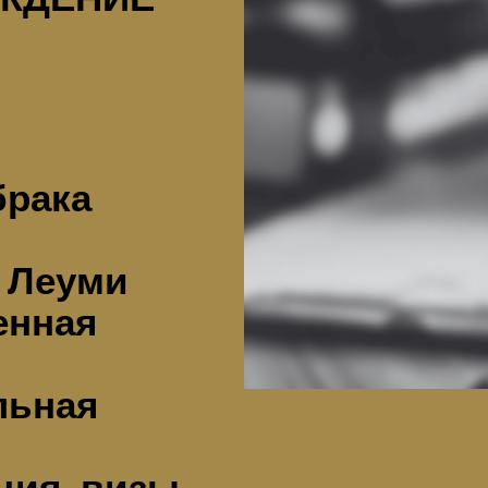
брака
х Леуми
енная
льная