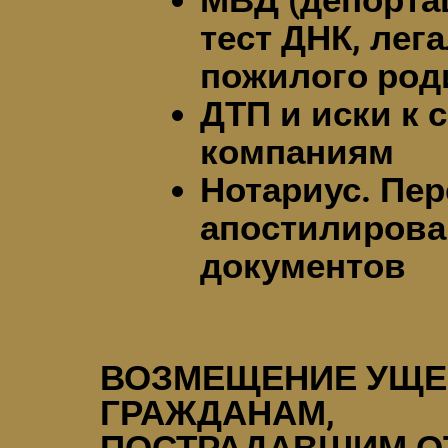
МВД (депорта
тест ДНК, лег
пожилого род
ДТП и иски к
компаниям
Нотариус. Пер
апостилирова
документов
ВОЗМЕЩЕНИЕ УЩЕ
ГРАЖДАНАМ,