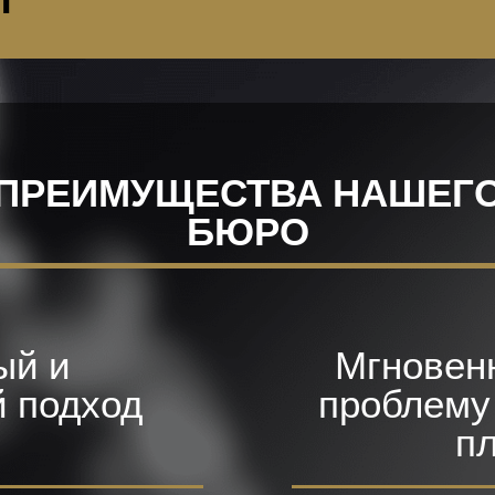
Т
ПРЕИМУЩЕСТВА НАШЕГ
БЮРО
й и
Мгновен
̆ подход
проблему 
пл