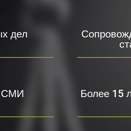
ых дел
Сопровожд
ст
о СМИ
Более 15 