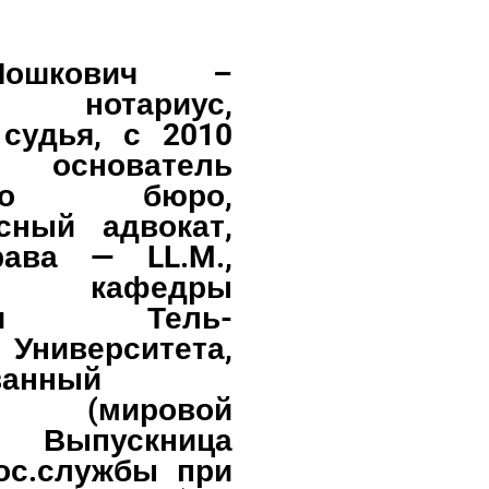
ошкович –
 нотариус,
 судья, с 2010
основатель
кого бюро,
сный адвокат,
рава — LL.M.,
ца кафедры
огии Тель-
Университета,
ванный
р (мировой
). Выпускница
ос.службы при