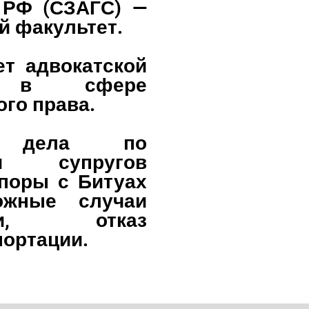
 РФ (СЗАГС) —
й факультет.
ет адвокатской
и в сфере
го права.
т дела по
ции супругов
споры с Битуах
ожные случаи
ции, отказ
портации.