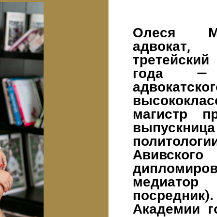
Олеся М
адвокат,
третейский
года — 
адвокатс
высококлас
магистр п
выпускни
политол
Авивского 
дипломиро
медиато
посредник
Академии г