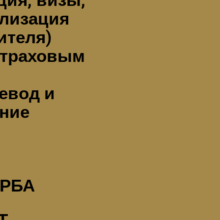
ция, визы,
ализация
ителя)
 страховым
евод и
ние
РБА