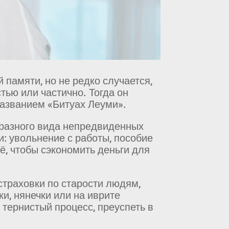
 памяти, но не редко случается,
тью или частично. Тогда он
названием «Битуах Леуми».
т разного вида непредвиденных
и: увольнение с работы, пособие
ё, чтобы сэкономить деньги для
страховки по старости людям,
и, нянечки или на иврите
 тернистый процесс, преуспеть в