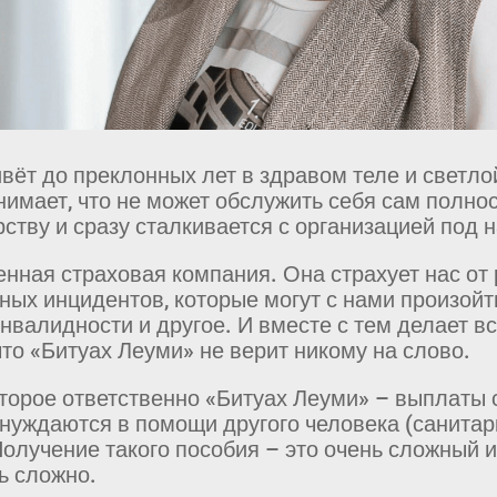
вёт до преклонных лет в здравом теле и светлой
нимает, что не может обслужить себя сам полнос
ству и сразу сталкивается с организацией под 
енная страховая компания. Она страхует нас о
тных инцидентов, которые могут с нами произойт
нвалидности и другое. И вместе с тем делает вс
 что «Битуах Леуми» не верит никому на слово.
оторое ответственно «Битуах Леуми» – выплаты 
нуждаются в помощи другого человека (санитарк
Получение такого пособия – это очень сложный и
ь сложно.