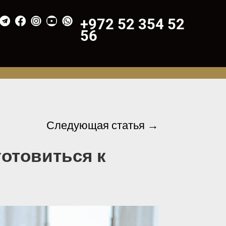
+972 52 354 52
56
Следующая статья
→
готовиться к