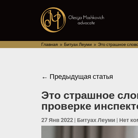
Главная
Битуах Леуми
Это страшное слово
9
9
←
Предыдущая статья
Это страшное сло
проверке инспек
27 Янв 2022
|
Битуах Леуми
|
Нет к