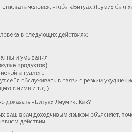
тствовать человек, чтобы «Битуах Леуми» был «
еловека в следующих действиях:
 ванны и умывания
окупке продуктов)
гиеной в туалете
ут себя обслуживать в связи с резким ухудшени
его с ними и т.д.)
о доказать «Битуах Леуми». Как?
ых ваш врач доходчивым языком объясняет, поч
невном действии.