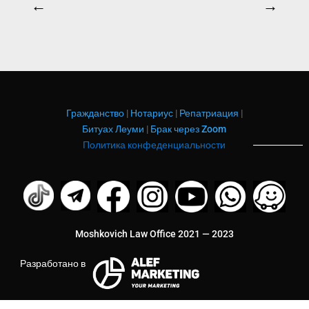
←
→
Гражданство
|
Нотариус
|
Репатриация
|
Битуах Леуми
|
Брак через Zoom
Политика конфеденциальности
Moshkovich Law Office 2021 — 2023
Разработано в