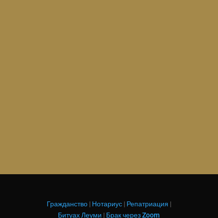
процесса, а также это юрист и адвокат, у
которого есть репутация, доверие, опыт.
Деятельность нотариуса осуществляется
только при наличии государственной
лицензии в соответствии с правилами и
нормами адвокатской и нотариальной
этики. Очень важно при выборе...
Гражданство
|
Нотариус
|
Репатриация
|
Битуах Леуми
|
Брак через Zoom