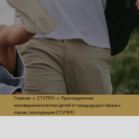
ПОЛУЧИТЬ
Главная
СТУПРО
Присоединение
9
9
несовершеннолетних детей от предыдущего брака к
парам, проходящим СТУПРО