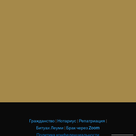
только гражданам Израиля. Лессе-пассе
представляет собой формуляр, который
позволяет гражданину Израиля поехать за
рубеж. Однако, он не считается
полноценным документом, и поэтому его
называют...
Гражданство
|
Нотариус
|
Репатриация
|
Битуах Леуми
|
Брак через Zoom
Политика конфеденциальности